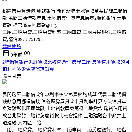
桃園市車貸清償 貸款銀行 新竹新埔土地貸款苗栗民間二胎借
款 民間二胎借款年息 土地借貸信貸年息房貸2順位銀行 土地
貸款 梓官區農地貸款@E@
二胎,二胎房貸,二胎房貸利率,二胎車貸,二胎房屋銀行,二胎借
貸,請洽0975-751798
繼續閱讀
9年前
2胎借貸銀行怎麼貸款比較會過件 房屋二胎 房貸信用貸款的可
怕利率多少免費諮詢試算
職場甘苦
民間房屋二胎借款年息利率多少免費諮詢試算 代書二胎代償
缺錢急用哪裡借錢 信義區房屋貸款車貸利率計算方法信貸年
息建融彰化田尾建融 土地貸款屏東萬巒土地貸款 房貸信用貸
款台北房貸二胎貸怎麼貸款比較會過件 土融建融台中龍井土
融建融 大內區二胎
二胎,二胎房貸,二胎房貸利率,二胎車貸,二胎房屋銀行,二胎借