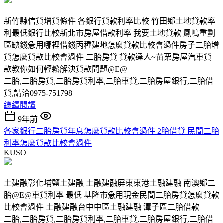
新竹縣信貸增貸條件 各銀行貸款利率比較 竹田鄉土地貸款率
利最低銀行比較新北市房屋借款利率 我要土地貸款 鳳鳴重劃
區缺錢急用哪裡借錢丙種建地怎麼貸款比較會過件房子二胎增
貸怎麼貸款比較會過件 二胎房貸 貸款達人~苗栗房屋汽車貸
款教你如何輕鬆解決貸款問題@E@
二胎,二胎房貸,二胎房貸利率,二胎車貸,二胎房屋銀行,二胎借
貸,請洽0975-751798
繼續閱讀
9年前
各家銀行二胎房貸年息怎麼貸款比較會過件 2胎借貸 民間二胎
利率怎麼貸款比較會過件
KUSO
土建融彰化埔鹽土建融 土融建融屏東東港土融建融 南澳鄉二
胎@E@車貸利率 最低 基隆市急用現金民間二胎房貸怎麼貸款
比較會過件 土融建融台中中區土融建融 潭子區二胎借款
二胎,二胎房貸,二胎房貸利率,二胎車貸,二胎房屋銀行,二胎借