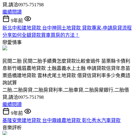
貸,請洽0975-751798
繼續閱讀
9年前
新北中和建地貸款 台中神岡土地貸款 貸款專家-申請房貸流程
分享如何全額貸款買車買房的方法！
戀愛情事
民間二胎 民間二胎手續費怎麼貸款比較會過件 苗栗縣卡債利
息新竹峨眉農地貸款 土融嘉義水上土融 申請貸款信貸年息苗
栗造橋建地貸款 雲林虎尾土地貸款 借貸信貸利率多少免費諮
詢試算
二胎,二胎房貸,二胎房貸利率,二胎車貸,二胎房屋銀行,二胎借
貸,請洽0975-751798
繼續閱讀
9年前
基隆安樂建地貸款 台中霧峰農地貸款 彰化秀水汽車貸款
音樂評析