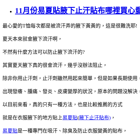
11月份易夏貼腋下止汗貼布哪裡買心
最心愛的T恤每次都是被流汗弄的腋下黃黃的，這是很難洗耶!
夏天本來就會腋下流汗啊，
不然有什麼方法可以防止腋下流汗的?
其實夏天腋下真的很會流汗，幾乎沒辦法阻止，
除非你用止汗劑，止汗劑雖然用起來簡單，但是如果長期使用
出現發癢、腫痛、發炎、皮膚變厚的狀況，原本的問題沒解決
以目前來看，真的只有一種方法，也是比較推薦的方式
就是在衣服腋下的地方貼上
易夏貼
(
腋下止汗貼布)
，
易夏貼
是一種專門在吸汗、除臭及防止衣服變黃的貼布，