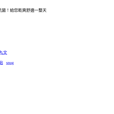
、抗菌！給您乾爽舒適一整天
丸文
貼
snug