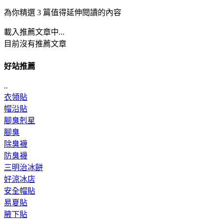
為你精選 3 篇值得延伸閱讀的內容
載入推薦文章中...
目前沒有推薦文章
好站推薦
..
衣領貼
帽沿貼
腳臭剋星
腳臭
除臭襪
防臭襪
三明治冰餅
好涼冰店
安全帽貼
易夏貼
腋下貼