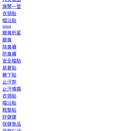
旗聚一堂
衣領貼
帽沿貼
snug
腳臭剋星
腳臭
除臭襪
防臭襪
安全帽貼
易夏貼
腋下貼
止汗劑
止汗噴霧
衣領貼
帽沿貼
鞋墊貼
好健康
保健食品