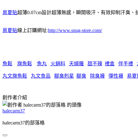
易夏貼
超薄0.07cm設計超薄無感，瞬間吸汗、有效抑制汗臭
易夏貼
線上訂購網址:
http://www.snug-store.com/
魚鬆
旗魚鬆
魚丸
火鍋料
天婦羅
甜不辣
禮盒
伴手禮
丸文旗魚鬆
丸文食品
腳臭剋星
腳臭
除臭襪
彈性襪
易夏
創作者介紹
halecarm37
halecarm37的部落格