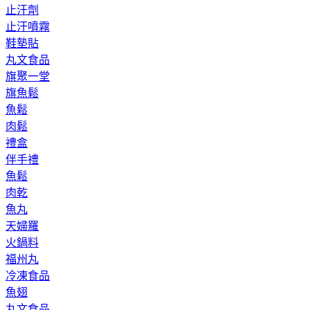
止汗劑
止汗噴霧
鞋墊貼
丸文食品
旗聚一堂
旗魚鬆
魚鬆
肉鬆
禮盒
伴手禮
魚鬆
肉乾
魚丸
天婦羅
火鍋料
福州丸
冷凍食品
魚翅
丸文食品