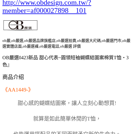
http://www.obdesign.com.tw/?
member=af000027898__101
ob嚴,ob嚴選,ob嚴選品牌旗艦店,ob嚴選拍賣,ob嚴選大尺碼,ob嚴選門市,ob嚴
選實體店面,ob嚴選褲,ob嚴選電話,ob嚴選 評價
OB嚴選0423新品 甜心代表~圓領短袖蝴蝶結圖案棉質T恤‧3
色』
商品介绍
《AA1449-》
甜心感的蝴蝶結圖案，讓人立刻心動想買!
就算是如此簡單休閒的T恤，