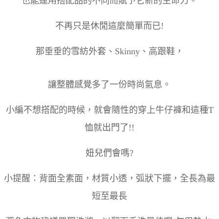
也能運用搭配品的不同而賦予它新的生命力。
不再只是休閒這麼簡單而已!
那垂垂的雪紡外套、Skinny、高跟鞋，
讓整體感覺多了一份時尚氣息。
小編不想搭配的時候，就會隨性的穿上牛仔褲和這種T
恤就出門了!!
妞兒們會嗎?
小提醒：背面全素面，材質小透，弧狀下擺，全長為最
短至最長