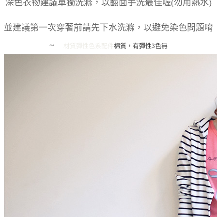
深色衣物建議單獨洗滌，以翻面手洗最佳喔(勿用熱水)
並建議第一次穿著前請先下水洗滌，以避免染色問題唷
~
材質彈性
色系
配件
棉質，有彈性
3色
無