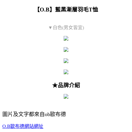
【O.B】藍黑漸層羽毛T恤
▼白色(男女皆宜)
★品牌介紹
圖片及文字都來自ob歐布德
O.B歐布德網站網址