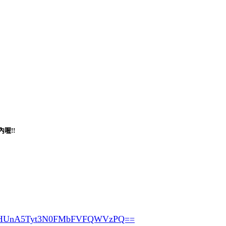
喔!!
pHUnA5Tyt3N0FMbFVFQWVzPQ==