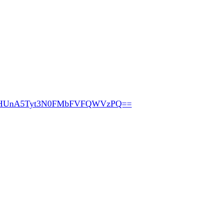
pHUnA5Tyt3N0FMbFVFQWVzPQ==