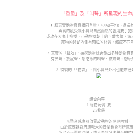
「重量」及「叫聲」所呈現的生命
1. 跟真實動物寶寶相同重量，400g(平均)、身長約
真實的感受讓小寶貝自然而然的會用雙手抱
或放在大腿上撫摸，小動物臉朝上的可愛表情，讓人
寵物的背部內側有顆粒的材質，觸感不同喔
2. 真實的「聲效」: 撫摸動物就會發出多種動物寶
有鼻聲、放屁聲、想吃飯的叫聲、撒嬌聲、想玩
3. 特製的「?物袋」，讓小寶貝外出也能帶著走
組合內容：
1.寵物玩偶1隻
2.?物袋
※聲音感應器放置於動物的屁屁內側，
由於感應器對周遭較大的音量也會有所感
所以不玩耍的時候，或不希望發出聲音的時