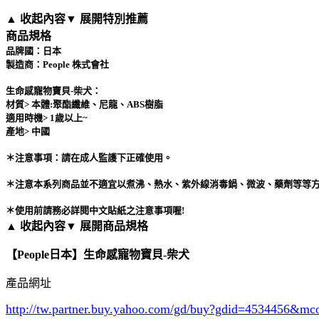
▲ 收起內容
▼ 展開特別推薦
商品規格
品牌國：日本
製造商：People 株式會社
生命感寵物寶貝-柴犬：
材質> 本體:聚酯纖維、尼龍、ABS樹脂
適用時機> 1歲以上~
產地> 中國
＊注意事項：請在成人監護下正確使用。
＊注意本系列商品並不適宜以煮沸、熱水、紫外線消毒鍋、微波、藥劑等等方
＊使用前請務必詳閱中文貼紙之注意事項喔!
▲ 收起內容
▼ 展開商品規格
【People日本】生命感寵物寶貝-柴犬
產品網址
http://tw.partner.buy.yahoo.com/gd/buy?gdid=4534456
&mc