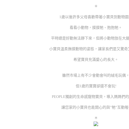
＊
1歲以後許多父母喜歡帶著小寶貝到動物園
看看小動物，摸摸牠、抱抱牠。
平時總是好動無法靜下來，但將小動物放在大
小寶貝溫柔撫摸動物的姿態，讓家長們是又驚奇
希望寶貝充滿愛心的長大。
雖然市場上有不少會動會叫的絨毛玩偶
但1歲的寶寶卻還不會玩!
PEOPLE獨創的生命感寵物寶貝，導入媽媽們
讓您家的小寶貝也能開心的與”牠”互動喔
＊