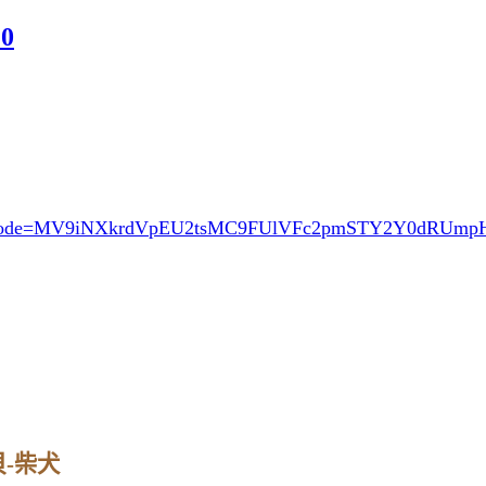
0
ode=MV9iNXkrdVpEU2tsMC9FUlVFc2pmSTY2Y0dRUm
貝-柴犬