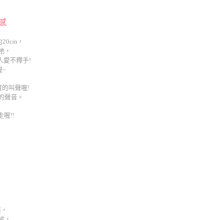
感
20cm，
牠，
愛不釋手!
~
寶的叫聲喔!
的聲音。
喔!!
應，
候，