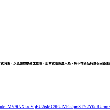
式消毒，以免造成變形或故障。此方式處理屬人為，恕不在新品瑕疵保固範圍內
ode=MV9iNXkrdVpEU2tsMC9FUlVFc2pmSTY2Y0dRUm