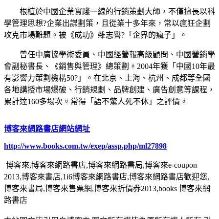
根植於中國企業實踐一線的行銷策劃大師，不僅擅長以科
學管理思想?企業出謀劃策，且從業十多年來，常以瘋狂企劃
攻克市場難題。被《成功》雜志譽?「企界的瘋子」。
曾任中廣協學術委員、中國經營報高級顧問、中國營銷學
會副秘書長、《銷售與管理》總策劃。2004年獲「中國10年最
有影響力策劃機構50?」。在北京、上海、杭州、成都等全國
各地講授市場爆破、行銷規劃、品牌創建、廣告創意等課程，
累計達160多場次。常得「語不驚人死不休」之評價。
博客來網路書店網站網址
http://www.books.com.tw/exep/assp.php/ml27898
博客來,博客來網路書店,博客來網路書局,博客來e-coupon
2013,博客來書店,1i6博客來網路書店,博客來網路書店歡迎您,
博客來書局,博客來售票網,博客來折價券2013,books 博客來網
路書店