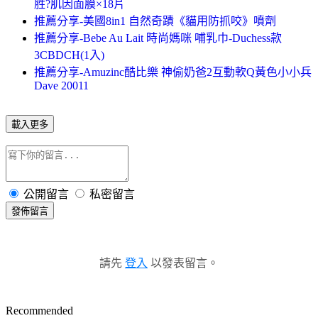
胜?肌因面膜×18片
推薦分享-美國8in1 自然奇蹟《貓用防抓咬》噴劑
推薦分享-Bebe Au Lait 時尚媽咪 哺乳巾-Duchess款
3CBDCH(1入)
推薦分享-Amuzinc酷比樂 神偷奶爸2互動軟Q黃色小小兵
Dave 20011
載入更多
公開留言
私密留言
發佈留言
請先
登入
以發表留言。
Recommended