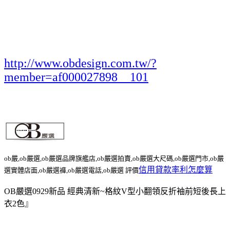
http://www.obdesign.com.tw/?
member=af000027898__101
ob嚴,ob嚴選,ob嚴選品牌旗艦店,ob嚴選拍賣,ob嚴選大尺碼,ob嚴選門市,ob嚴
信用貸款率利怎麼算
選實體店面,ob嚴選褲,ob嚴選電話,ob嚴選 評價
OB嚴選0929新品 經典清新~格紋V型小翻領反折袖前短後長上
衣2色』