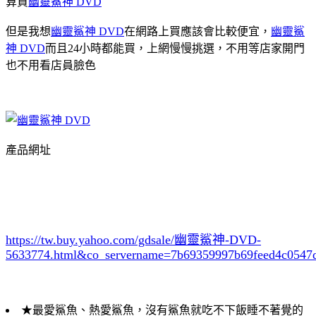
算買
幽靈鯊神 DVD
但是我想
幽靈鯊神 DVD
在網路上買應該會比較便宜，
幽靈鯊
神 DVD
而且24小時都能買，上網慢慢挑選，不用等店家開門
也不用看店員臉色
產品網址
https://tw.buy.yahoo.com/gdsale/幽靈鯊神-DVD-
5633774.html&co_servername=7b69359997b69feed4c0547
★最愛鯊魚、熱愛鯊魚，沒有鯊魚就吃不下飯睡不著覺的