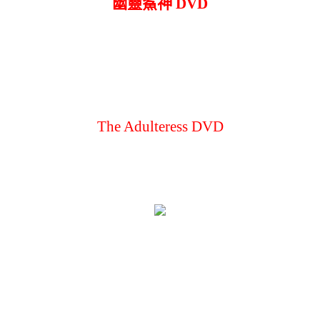
幽靈鯊神 DVD
The Adulteress DVD