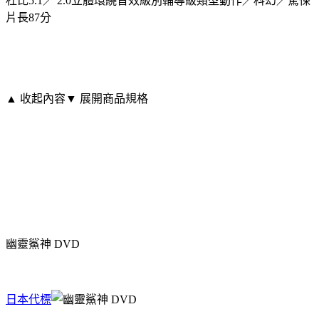
杜比5.1／ 2.0立體環繞音效級別輔導級類型動作／科幻／驚悚
片長87分
▲ 收起內容
▼ 展開商品規格
幽靈鯊神 DVD
日本代標