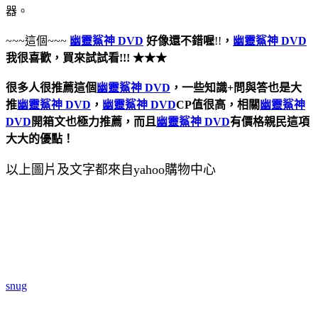
器。
~~~這個~~~
幽靈鯊神 DVD
好像還不錯喔
!!
，
幽靈鯊神 DVD
我很喜歡，買來試試看!!! ★★★
很多人很推薦這個
幽靈鯊神 DVD
，一些知識+問與答也是大
推
幽靈鯊神 DVD
，
幽靈鯊神 DVD
CP值很高，相關
幽靈鯊神
DVD
開箱文也極力推薦，而且
幽靈鯊神 DVD
有價格親民這項
大大的優點！
以上圖片及文字都來自yahoo購物中心
snug