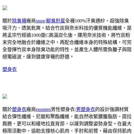
關於
除臭襪
廠商
snug
:
腳臭剋星
全襪100%汗臭通紗，超強除臭
吸汗力、透氣乾爽。結合竹炭與奈米科技的優質機能纖維，是
將孟宗竹經過1000度C高溫炭化後，運用奈米技術，將竹炭粉
末完全地融合於纖維之中，再配合纖維本身的特殊結構，可完
全發揮竹炭本身除臭功能的特性，並產生人體所需負離子與阻
絕電磁波，達到健康穿襪的舒適。
塑身衣
關於
塑身衣
廠商
equmen
男性塑身衣:
男塑身衣
的設計強調材質
結合彈性纖維、尼龍和聚酯纖維，能自然收緊腰腹脂肪、提拉
肩膀，更可以和緩地拉直背部，以達到調整姿勢身型。在最大
極限活動中，協助支撐核心肌肉、手肘和前臂，藉由保持肌肉