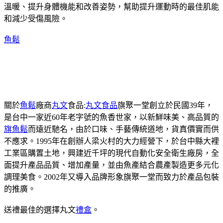
溫暖、提升身體機能和改善姿勢，幫助提升運動時的最佳肌能
和減少受傷風險。
魚鬆
關於
魚鬆
廠商
丸文
食品:
丸文食品
旗聚一堂創立於民國39年，
是台中一家近60年老字號的魚香世家，以新鮮味美、高品質的
旗魚鬆
而遠近馳名，由於口味、手藝傳統道地，貨真價實而供
不應求。1995年在創辦人梁火村的大力經營下，於台中縣大裡
工業區購置土地，興建近千坪的現代自動化安全衛生廠房，全
面提升產品品質、增加產量，並由魚產結合農產製造更多元化
調理美食。2002年又導入品牌形象旗聚一堂而致力於產品包裝
的推廣。
送禮最佳的選擇丸文
禮盒
。