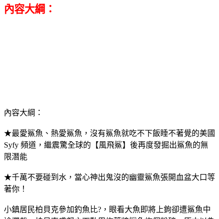
內容大綱：
內容大綱：
★最愛鯊魚、熱愛鯊魚，沒有鯊魚就吃不下飯睡不著覺的美國
Syfy 頻道，繼震驚全球的【風飛鯊】後再度發掘出鯊魚的無
限潛能
★千萬不要碰到水，當心神出鬼沒的幽靈鯊魚張開血盆大口等
著你！
小鎮居民柏貝克參加釣魚比?，眼看大魚即將上鉤卻遭鯊魚中