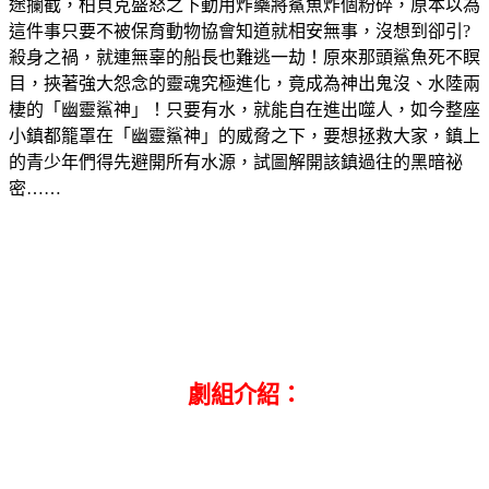
途攔截，柏貝克盛怒之下動用炸藥將鯊魚炸個粉碎，原本以為
這件事只要不被保育動物協會知道就相安無事，沒想到卻引?
殺身之禍，就連無辜的船長也難逃一劫！原來那頭鯊魚死不瞑
目，挾著強大怨念的靈魂究極進化，竟成為神出鬼沒、水陸兩
棲的「幽靈鯊神」！只要有水，就能自在進出噬人，如今整座
小鎮都籠罩在「幽靈鯊神」的威脅之下，要想拯救大家，鎮上
的青少年們得先避開所有水源，試圖解開該鎮過往的黑暗祕
密……
劇組介紹：