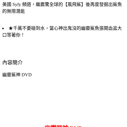
美國 Syfy 頻道，繼震驚全球的【風飛鯊】後再度發掘出鯊魚
的無限潛能
★千萬不要碰到水，當心神出鬼沒的幽靈鯊魚張開血盆大
口等著你！
內容簡介
幽靈鯊神 DVD