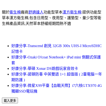
關於
衛生棉
廠商
舒適達人
功能型草本
漢方衛生棉
:提供功能型
草本漢方衛生棉,包含日用型、夜用型、護墊型、量少型等衛
生棉產品資訊,天然草本舒緩經期悶熱不適
好康分享-Transcend 創見 32GB 300x UHS-I MicroSDHC
記憶卡
好康分享-Ozaki O!coat Notebook+ iPad mini 側翻式保護
套
好康分享-華碩 Xonar DS遊戲玩家音效卡
好康分享-諾頓防毒 中英雙語 1+1 超值版 ( 2臺電腦一年
期防護 )
好康分享-微星X99平臺【血戰天際】i7六核GTX970 4G
獨顯SSD電玩機
載入更多