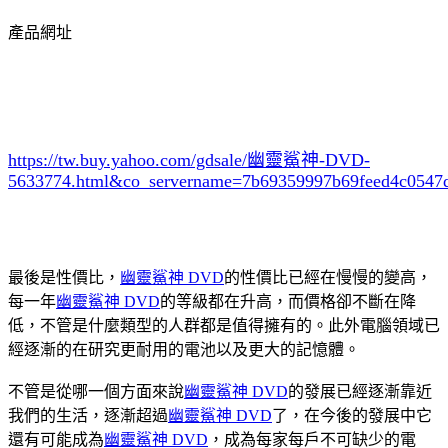
產品網址
https://tw.buy.yahoo.com/gdsale/幽靈鯊神-DVD-
5633774.html&co_servername=7b69359997b69feed4c0547
最後是性價比，
幽靈鯊神 DVD
的性價比已經在慢慢的變高，
每一年
幽靈鯊神 DVD
的等級都在升高，而價格卻不斷在降
低，不管是什麼類型的人群都是值得擁有的。此外電腦領域已
經逐漸的在研究更耐用的電池以及更大的記憶體。
不管是從哪一個方面來說
幽靈鯊神 DVD
的發展已經逐漸靠近
我們的生活，逐漸超過
幽靈鯊神 DVD
了，在今後的發展中它
還有可能成為
幽靈鯊神 DVD
，成為每家每戶不可缺少的電