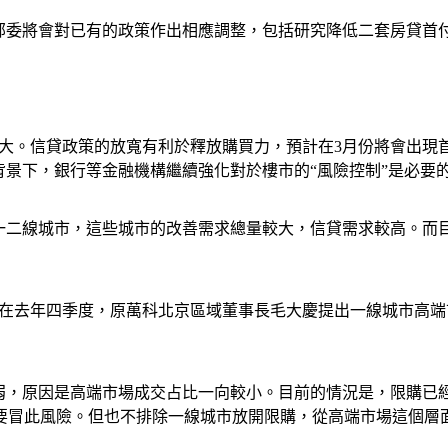
關部委將會對已有的政策作出相應調整，包括研究降低二套房貸首
較大。信貸政策的放寬有利於釋放購買力，預計在3月份將會出現
背景下，銀行等金融機構繼續強化對於樓市的“風險控制”是必要
在一二線城市，這些城市的改善需求總量較大，信貸需求較高。而
早在去年四季度，原萬科北京區域董事長毛大慶提出一線城市高端
薄弱，原因是高端市場成交占比一向較小。目前的情況是，限購已
要冒此風險。但也不排除一線城市放開限購，從高端市場這個層