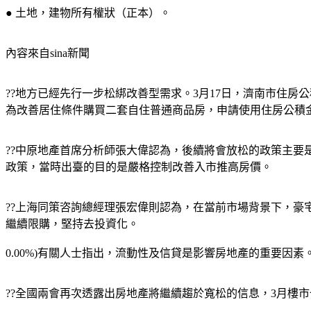
● 土地，建物所有權狀（正本）。
內容來自sina新聞
??地方已經先行一步松綁改善型需求。3月17日，濟南市住
為改善居住條件購買二套自住普通商品房，申請使用住房公積金
??中原地產首席分析師張大偉認為，後續將會放松的政策主要是
政策，當時出臺的目的是嚴格控制改善入市推高房價。
??上海同策咨詢總經理張宏偉則認為，在當前市場背景下，豪
繼續限購，堅持去投資化。
0.00%)有關人士指出，流動性及信貸是影響房地產的重要
??全國兩會再次透露出房地產將繼續趨於寬松的信息，3月樓