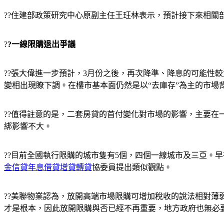
??住建部政策研究中心原副主任王玨林表示，預計接下來相
?
?一線限購退出爭議
??張大偉進一步預計，3月份之後，再次降準、降息的可能性
變相出現瞭下調。在樓市基本面仍然是以“去庫存”為主的市場
??值得註意的是，二套房貸的首付變化對市場的影響，主要
綁影響不大。
??目前全國執行限購的城市隻有5個，四個一線城市及三亞。
金信貸年息借貸增貸轉貸
協委員提出類似觀點。
??美聯物業認為，放開高端市場限購可增加稅收的說法相對
才是根本，因此放開限購與否已經不再重要，地方政府也無必