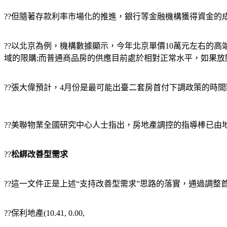
??但隨著存款利率市場化的推進，銀行等金融機構獲得資金
??以北京為例，機構數據顯示，今年北京單價10萬元左右的高
域的限購;而普通商品房的供應目前處於相對正常水平，如果放
??張大偉預計，4月份是最可能出臺二套房首付下調政策的時間
??美聯物業全國研究中心人士指出，房地產調控的指導棒已由
??
松綁改善型需求
??這一文件正是上述“支持改善型需求”思路的落實，通過調
??保利地產(10.41, 0.00,