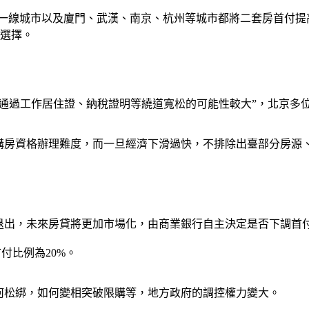
政策，一線城市以及廈門、武漢、南京、杭州等城市都將二套房首
的選擇。
而通過工作居住證、納稅證明等繞道寬松的可能性較大”，北京多
低購房資格辦理難度，而一旦經濟下滑過快，不排除出臺部分房源
漸退出，未來房貸將更加市場化，由商業銀行自主決定是否下調首
付比例為20%。
何松綁，如何變相突破限購等，地方政府的調控權力變大。