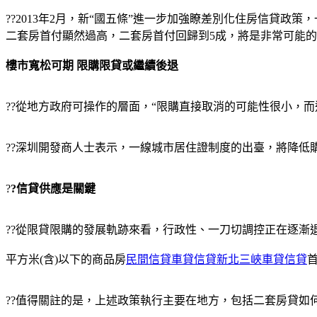
??2013年2月，新“國五條”進一步加強瞭差別化住房信貸
二套房首付顯然過高，二套房首付回歸到5成，將是非常可能
樓市寬松可期 限購限貸或繼續後退
??從地方政府可操作的層面，“限購直接取消的可能性很小，
??深圳開發商人士表示，一線城市居住證制度的出臺，將降
?
?信貸供應是關鍵
??從限貸限購的發展軌跡來看，行政性、一刀切調控正在逐
平方米(含)以下的商品房
民間信貸車貸信貸新北三峽車貸信貸
首
??值得關註的是，上述政策執行主要在地方，包括二套房貸如