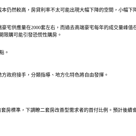
的成本仍然較高，房貸利率不太可能出現大幅下降的空間，小幅下
端豪宅供應量在2000套左右，而過去高端豪宅每年的成交量峰值
開限購可能引發恐慌性購房。
點。
地方政府接手，分類指導、地方化特色將自由發揮。
整首套房標準，下調瞭二套房改善型需求者的首付比例。預計後續