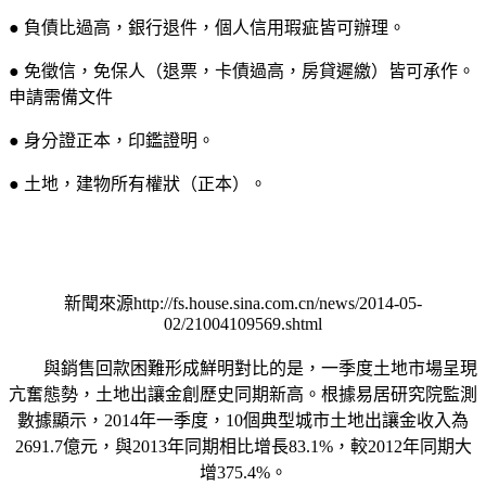
● 負債比過高，銀行退件，個人信用瑕疵皆可辦理。
● 免徵信，免保人（退票，卡債過高，房貸遲繳）皆可承作。
申請需備文件
● 身分證正本，印鑑證明。
● 土地，建物所有權狀（正本）。
新聞來源http://fs.house.sina.com.cn/news/2014-05-
02/21004109569.shtml
與銷售回款困難形成鮮明對比的是，一季度土地市場呈現
亢奮態勢，土地出讓金創歷史同期新高。根據易居研究院監測
數據顯示，2014年一季度，10個典型城市土地出讓金收入為
2691.7億元，與2013年同期相比增長83.1%，較2012年同期大
增375.4%。