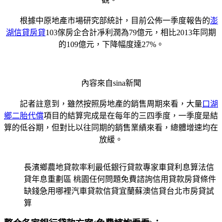
根據中原地產市場研究部統計，目前公佈一季度報告的
澎
湖信貸房貸
103傢房企合計凈利潤為79億元，相比2013年同期
的109億元，下降幅度達27%。
內容來自sina新聞
記者註意到，雖然按照房地產的銷售周期來看，大量
口湖
鄉二胎代償
項目的結算完成是在每年的三四季度，一季度是結
算的低谷期，但對比以往同期的銷售業績來看，總體增速均在
放緩。
長濱鄉農地貸款率利最低銀行貸款專家車貸利息算法信
貸年息重劃區 桃園任何問題免費諮詢信用貸款房貸條件
缺錢急用哪裡汽車貸款信貸宜蘭蘇澳信貸台北市房貸試
算