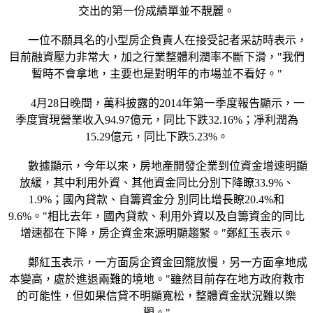
交出的第一份成績單並不靚麗。
一位不願具名的小型房企負責人在接受記者采訪時表示，
目前融資壓力非常大，加之行業整體利潤率不斷下滑，"我們
暫時不會拿地，主要也是對明年的市場並不看好。"
4月28日晚間，萬科披露的2014年第一季度報告顯示，一
季度實現營業收入94.97億元，同比下跌32.16%；凈利潤為
15.29億元，同比下跌5.23%。
數據顯示，今年以來，房地產開發企業到位資金增速明顯
放緩，其中利用外資、其他資金同比分別下降瞭33.9%、
1.9%；國內貸款、自籌資金分 別同比增長瞭20.4%和
9.6%。"相比去年，國內貸款、利用外資以及自籌資金的同比
增速都在下降，房企資金來源明顯趨緊。"鄭紅玉表示。
鄭紅玉表示，一方面房企資金回籠放慢，另一方面拿地成
本變高，處於進退兩難的境地。"雖然目前存在地方政府救市
的可能性，但如果信貸不明顯寬松，整體資金狀況難以樂
觀。"