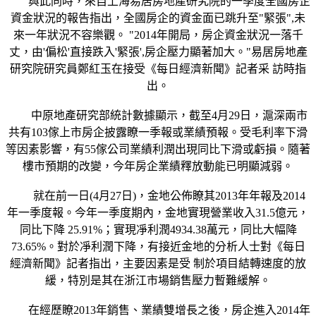
與此同時，來自上海易居房地產研究院的一季度全國房企
資金狀況的報告指出，全國房企的資金面已跳升至"緊張",未
來一年狀況不容樂觀。 "2014年開局，房企資金狀況一落千
丈，由'偏松'直接跌入'緊張',房企壓力顯著加大。"易居房地產
研究院研究員鄭紅玉在接受《每日經濟新聞》記者采 訪時指
出。
中原地產研究部統計數據顯示，截至4月29日，滬深兩市
共有103傢上市房企披露瞭一季報或業績預報。受毛利率下滑
等因素影響，有55傢公司業績利潤出現同比下滑或虧損。隨著
樓市預期的改變，今年房企業績釋放動能已明顯減弱。
就在前一日(4月27日)，金地公佈瞭其2013年年報及2014
年一季度報。今年一季度期內，金地實現營業收入31.5億元，
同比下降 25.91%；實現凈利潤4934.38萬元，同比大幅降
73.65%。對於凈利潤下降，有接近金地的分析人士對《每日
經濟新聞》記者指出，主要因素是受 制於項目結轉速度的放
緩，特別是其在浙江市場銷售壓力暫難緩解。
在經歷瞭2013年銷售、業績雙增長之後，房企進入2014年