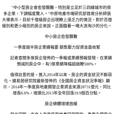
"中小型房企會愈發艱難，特別是立足於三四線城市的很
多企業，下調幅度驚人。"中原地產市場研究部首席分析師張
大偉表示，目前千億級房企出現瞭上漲乏力的情況，對於百億
級別和更小級別的房企來說，正面臨著一場大浪淘沙的分化。
中小房企愈發艱難
一季度過半房企業績報憂 銷售壓力促資金面收緊
記者查閱多傢房企發佈的一季報或業績預報發現，在業績
預減的房企中，有5傢業績降幅超過瞭500%。
值得註意的是，進入2014年以來，房企的資金狀況不斷惡
化。據易居研究院最新發佈的《全國房企資金狀況季報》顯
示，2014年一季度房地產開發企業資金來源28731億元，同比
增長6.6%，增速比2013年全年回落19.9個百分點。
房企總體增速放緩